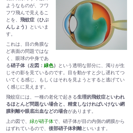
ようなものが、フワ
フワ飛んで見えるこ
とを、
飛蚊症（ひぶ
んしょう）
といいま
す。
これは、目の角膜な
ど表面の問題ではな
く、眼球の中身であ
る
硝子体（左図：
緑色
）
という透明な部分に、濁りが生
じその影を見ているのです。目を動かすと少し遅れてつ
いてくる感じ、もしくはそれを見ようとすると逃げてい
く感じに見えます。
飛蚊症には、一種の老化で起きる
生理的飛蚊症といわれ
るほとんど問題ない場合と、精査しなければいけない網
膜剥離や眼底出血などの場合
があります。
上の図で、
緑が硝子体
で、硝子体が目の内側の網膜から
はずれているので、
後部硝子体剥離
といいます。