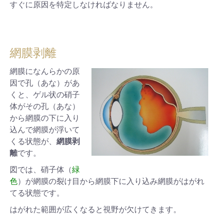
すぐに原因を特定しなければなりません。
網膜剥離
網膜になんらかの原
因で孔（あな）があ
くと、ゲル状の硝子
体がその孔（あな）
から網膜の下に入り
込んで網膜が浮いて
くる状態が、
網膜剥
離
です。
図では、硝子体（
緑
色
）が網膜の裂け目から網膜下に入り込み網膜がはがれ
てる状態です。
はがれた範囲が広くなると視野が欠けてきます。