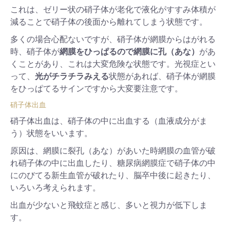
これは、ゼリー状の硝子体が老化で液化がすすみ体積が
減ることで硝子体の後面から離れてしまう状態です。
多くの場合心配ないですが、硝子体が網膜からはがれる
時、硝子体が
網膜をひっぱるので網膜に孔（あな）
があ
くことがあり、これは大変危険な状態です。光視症とい
って、
光がチラチラみえる
状態があれば、硝子体が網膜
をひっぱてるサインですから大変要注意です。
硝子体出血
硝子体出血は、硝子体の中に出血する（血液成分がま
う）状態をいいます。
原因は、網膜に裂孔（あな）があいた時網膜の血管が破
れ硝子体の中に出血したり、糖尿病網膜症で硝子体の中
にのびてる新生血管が破れたり、脳卒中後に起きたり、
いろいろ考えられます。
出血が少ないと飛蚊症と感じ、多いと視力が低下しま
す。