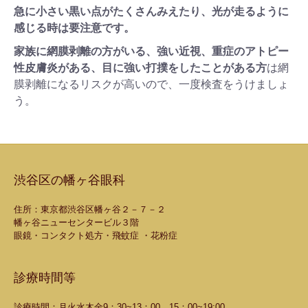
急に小さい黒い点がたくさんみえたり、光が走るように
感じる時は要注意です。
家族に網膜剥離の方がいる、強い近視、重症のアトピー
性皮膚炎がある、目に強い打撲をしたことがある方
は網
膜剥離になるリスクが高いので、一度検査をうけましょ
う。
渋谷区の幡ヶ谷眼科
住所：東京都渋谷区幡ヶ谷２－７－２
幡ヶ谷ニューセンタービル３階
眼鏡・コンタクト処方・飛蚊症 ・花粉症
診療時間等
診療時間：月火水木金9：30~13：00 15：00~19:00