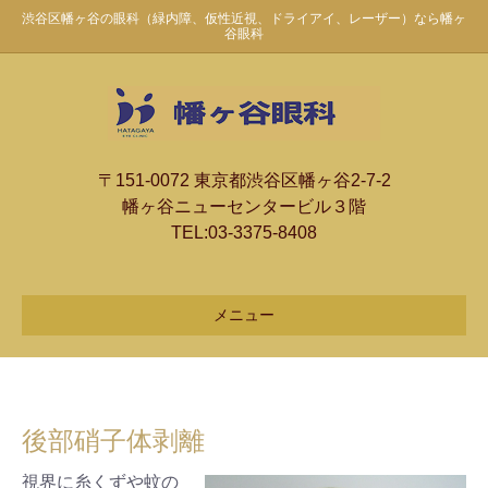
渋谷区幡ヶ谷の眼科（緑内障、仮性近視、ドライアイ、レーザー）なら幡ヶ
谷眼科
〒151-0072 東京都渋谷区幡ヶ谷2-7-2
幡ヶ谷ニューセンタービル３階
TEL:
03-3375-8408
メニュー
後部硝子体剥離
視界に糸くずや蚊の